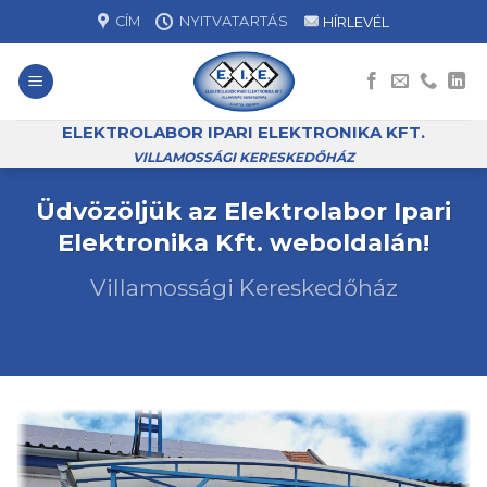
Skip
CÍM
NYITVATARTÁS
HÍRLEVÉL
to
content
ELEKTROLABOR IPARI ELEKTRONIKA KFT.
VILLAMOSSÁGI KERESKEDŐHÁZ
Üdvözöljük az Elektrolabor Ipari
Elektronika Kft. weboldalán!
Villamossági Kereskedőház