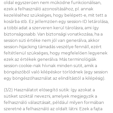
oldal egyszerűen nem működne funkcionálisan,
ezek a felhasználó azonosításához, pl. annak
kezeléséhez szükséges, hogy belépett-e, mit tett a
kosárba stb. Ez jellemzően egy session-ID letárolása,
a többi adat a szerveren kerül tárolásra, ami így
biztonságosabb. Van biztonsági vonatkozása, ha a
session süti értéke nem jól van generálva, akkor
session-hijacking támadás veszélye fennáll, ezért
feltétlenül szükséges, hogy megfelelően legyenek
ezek az értékek generálva. Más terminológiák
session cookie-nak hívnak minden sütit, amik a
böngészőből való kilépéskor törlődnek (egy session
egy böngészőhasználat az elindítástól a kilépésig).
(3/2) Használatot elősegítő sütik: így azokat a
sütiket szoktál nevezni, amelyek megjegyzik a
felhasználó választásait, például milyen formában
szeretné a felhasználó az oldalt látni. Ezek a fajta