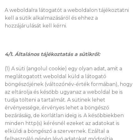
A weboldalra látogatót a weboldalon tájékoztatni
kell a sütik alkalmazásáról és ehhez a
hozzájárulását kell kérni.
4/1. Általános tájékoztatás a sütikről:
(1) A süti (angolul cookie) egy olyan adat, amit a
meglátogatott weboldal küld a látogató
böngészőjének (változónév-érték formában), hogy
az eltárolja és később ugyanaz a weboldal be is
tudja tölteni a tartalmát. A sütinek lehet
érvényessége, érvényes lehet a böngésző
bezárásáig, de korlátlan ideig is. A későbbiekben
minden http(s) kérésnél ezeket az adatokat is
elküldi a böngésző a szervernek. Ezáltal a
felhasználó gépén lévő adatokat módosítja.