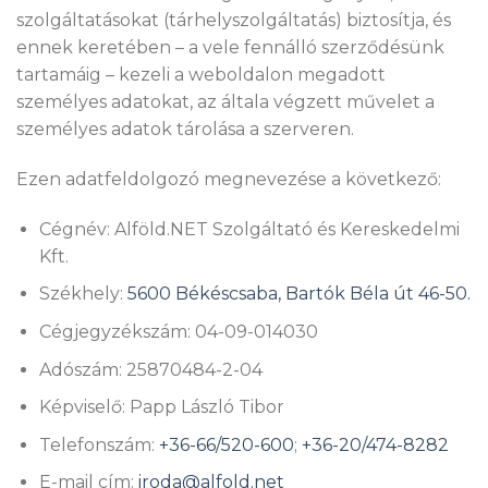
szolgáltatásokat (tárhelyszolgáltatás) biztosítja, és
ennek keretében – a vele fennálló szerződésünk
tartamáig – kezeli a weboldalon megadott
személyes adatokat, az általa végzett művelet a
személyes adatok tárolása a szerveren.
Ezen adatfeldolgozó megnevezése a következő:
Cégnév: Alföld.NET Szolgáltató és Kereskedelmi
Kft.
Székhely:
5600 Békéscsaba, Bartók Béla út 46-50.
Cégjegyzékszám: 04-09-014030
Adószám: 25870484-2-04
Képviselő: Papp László Tibor
Telefonszám:
+36-66/520-600
;
+36-20/474-8282
E-mail cím:
iroda@alfold.net