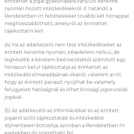
érintettet a jogai gyakorlására irányuló kérelme
nyomán hozott intézkedésekről. E határidő a
Rendeletben írt feltételekkel további két hónappal
meghosszabbítható, amelyről az érintettet
tájékoztatni kell.
(4) Ha az adatkezelő nem tesz intézkedéseket az
érintett kérelme nyomán, késedelem nélkül, de
legkésőbb a kérelem beérkezésétől számított egy
hónapon belül tájékoztatja az érintettet az
intézkedés elmaradásának okairól, valamint arról,
hogy az érintett panaszt nyújthat be valamely
felügyeleti hatóságnál és élhet bírósági jogorvoslati
jogával.
(5) Az adatkezelő az információkat és az érintett
jogairól szóló tájékoztatást és intézkedést
díjmentesen biztosítja, azonban a Rendeletben írt
esetekben díj számítható fel.