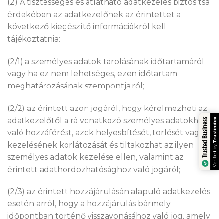
(2) A tisztességes és átlátható adatkezelés biztosítsa
érdekében az adatkezelőnek az érintettet a
következő kiegészítő információkról kell
tájékoztatnia:
(2/1) a személyes adatok tárolásának időtartamáról
vagy ha ez nem lehetséges, ezen időtartam
meghatározásának szempontjairól;
(2/2) az érintett azon jogáról, hogy kérelmezheti az
adatkezelőtől a rá vonatkozó személyes adatokhoz
Trusted Business
való hozzáférést, azok helyesbítését, törlését vagy
kezelésének korlátozását és tiltakozhat az ilyen
személyes adatok kezelése ellen, valamint az
érintett adathordozhatósághoz való jogáról;
(2/3) az érintett hozzájárulásán alapuló adatkezelés
esetén arról, hogy a hozzájárulás bármely
időpontban történő visszavonásához való jog, amely