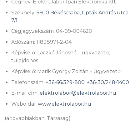
Cégnév: Elektrolabor Ipari Elektronika Kft.
Székhely:
5600 Békéscsaba, Lipták András utca
7/1.
Cégjegyzékszám: 04-09-004620
Adószám: 11838971-2-04
Képviselő: Laczkó Jánosné – ügyvezető,
tulajdonos
Képviselő: Marik György Zoltán – ügyvezető
Telefonszám:
+36-66/529-800
;
+36-30/248-1400
E-mail cím:
elektrolabor@elektrolabor.hu
Weboldal:
www.elektrolabor.hu
(a továbbiakban: Társaság)