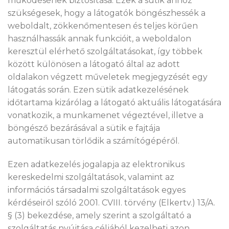
működésének biztosítása. Ezek a sütik ahhoz
szükségesek, hogy a látogatók böngészhessék a
weboldalt, zökkenőmentesen és teljes körűen
használhassák annak funkcióit, a weboldalon
keresztül elérhető szolgáltatásokat, így többek
között különösen a látogató által az adott
oldalakon végzett műveletek megjegyzését egy
látogatás során. Ezen sütik adatkezelésének
időtartama kizárólag a látogató aktuális látogatására
vonatkozik, a munkamenet végeztével, illetve a
böngésző bezárásával a sütik e fajtája
automatikusan törlődik a számítógépéről.
Ezen adatkezelés jogalapja az elektronikus
kereskedelmi szolgáltatások, valamint az
információs társadalmi szolgáltatások egyes
kérdéseiről szóló 2001. CVIII. törvény (Elkertv.) 13/A.
§ (3) bekezdése, amely szerint a szolgáltató a
szolgáltatás nyújtása céljából kezelheti azon