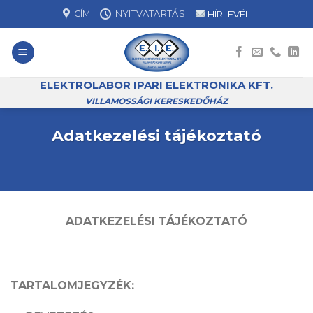
Skip
CÍM
NYITVATARTÁS
HÍRLEVÉL
to
content
ELEKTROLABOR IPARI ELEKTRONIKA KFT.
VILLAMOSSÁGI KERESKEDŐHÁZ
Adatkezelési tájékoztató
ADATKEZELÉSI TÁJÉKOZTATÓ
TARTALOMJEGYZÉK: