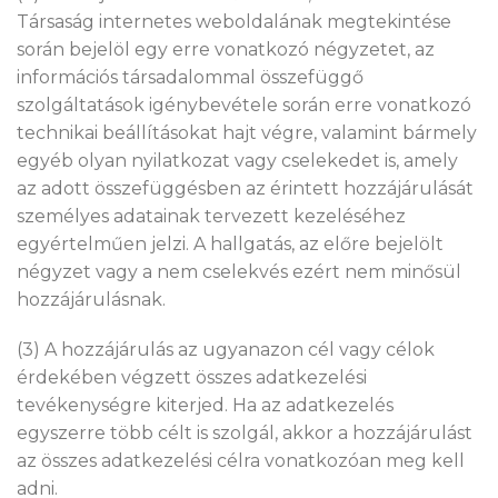
Társaság internetes weboldalának megtekintése
során bejelöl egy erre vonatkozó négyzetet, az
információs társadalommal összefüggő
szolgáltatások igénybevétele során erre vonatkozó
technikai beállításokat hajt végre, valamint bármely
egyéb olyan nyilatkozat vagy cselekedet is, amely
az adott összefüggésben az érintett hozzájárulását
személyes adatainak tervezett kezeléséhez
egyértelműen jelzi. A hallgatás, az előre bejelölt
négyzet vagy a nem cselekvés ezért nem minősül
hozzájárulásnak.
(3) A hozzájárulás az ugyanazon cél vagy célok
érdekében végzett összes adatkezelési
tevékenységre kiterjed. Ha az adatkezelés
egyszerre több célt is szolgál, akkor a hozzájárulást
az összes adatkezelési célra vonatkozóan meg kell
adni.