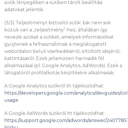
sütik lényegében a sütiben tárolt beállítási
adatokat jelentik.
(3/3) Teljesítményt biztosító sütik: bár nem sok
közük van a „teljesítmény”-hez, általában így
nevezik azokat a sütiket, amelyek információkat
gyűjtenek a felhasználónak a meglátogatott
weboldalon belüli viselkedéséről, eltöltött idejéről,
kattintásairól. Ezek jellemzően harmadik fél
alkalmazásai (pl. Google Analytics, AdWords). Ezek a
látogatóról profilalkotás készítésére alkalmasak.
A Google Analytics sütikről itt tájékozódhat:
https://developers.google.com/analytics/devguides/coll
usage
A Google AdWords sütikről itt tájékozódhat:
https://support.google.com/adwords/answer/2407785
hl=hu