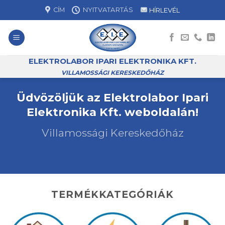
Skip
CÍM
NYITVATARTÁS
HÍRLEVÉL
to
content
ELEKTROLABOR IPARI ELEKTRONIKA KFT.
VILLAMOSSÁGI KERESKEDŐHÁZ
Üdvözöljük az Elektrolabor Ipari
Elektronika Kft. weboldalán!
Villamossági Kereskedőház
TERMÉKKATEGÓRIÁK