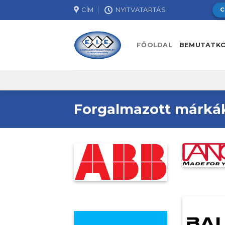
Skip
CÍM
NYITVATARTÁS
C
to
content
FŐOLDAL
BEMUTATK
Forgalmazott márká