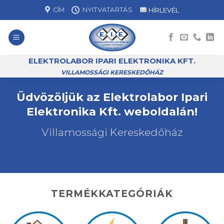
Skip
CÍM
NYITVATARTÁS
HÍRLEVÉL
to
content
ELEKTROLABOR IPARI ELEKTRONIKA KFT.
VILLAMOSSÁGI KERESKEDŐHÁZ
Üdvözöljük az Elektrolabor Ipari
Elektronika Kft. weboldalán!
Villamossági Kereskedőház
TERMÉKKATEGÓRIÁK