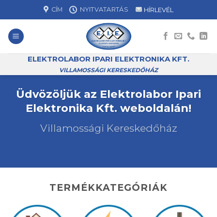
Skip
CÍM
NYITVATARTÁS
HÍRLEVÉL
to
content
ELEKTROLABOR IPARI ELEKTRONIKA KFT.
VILLAMOSSÁGI KERESKEDŐHÁZ
Üdvözöljük az Elektrolabor Ipari
Elektronika Kft. weboldalán!
Villamossági Kereskedőház
TERMÉKKATEGÓRIÁK