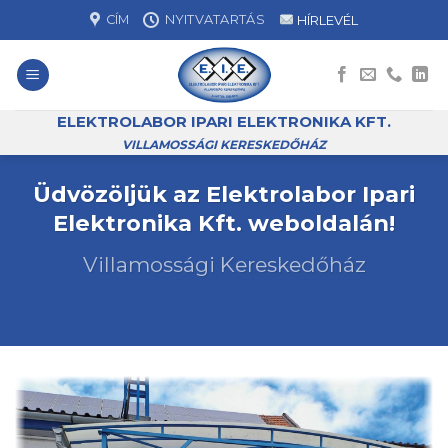
Skip
CÍM
NYITVATARTÁS
HÍRLEVÉL
to
content
ELEKTROLABOR IPARI ELEKTRONIKA KFT.
VILLAMOSSÁGI KERESKEDŐHÁZ
Üdvözöljük az Elektrolabor Ipari
Elektronika Kft. weboldalán!
Villamossági Kereskedőház