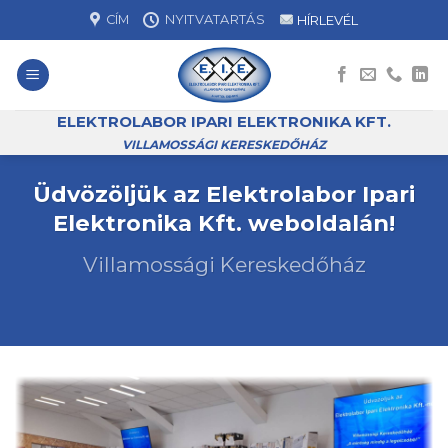
Skip
CÍM
NYITVATARTÁS
HÍRLEVÉL
to
content
ELEKTROLABOR IPARI ELEKTRONIKA KFT.
VILLAMOSSÁGI KERESKEDŐHÁZ
Üdvözöljük az Elektrolabor Ipari
Elektronika Kft. weboldalán!
Villamossági Kereskedőház