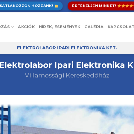
SATLAKOZZON HOZZÁNK!
ÉRTÉKELJEN MINKET!
OZÁS
AKCIÓK
HÍREK, ESEMÉNYEK
GALÉRIA
KAPCSOLA
ELEKTROLABOR IPARI ELEKTRONIKA KFT.
Elektrolabor Ipari Elektronika K
Villamossági Kereskedőház