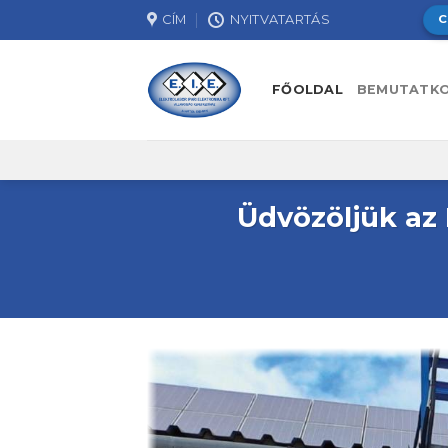
Skip
CÍM
NYITVATARTÁS
C
to
content
FŐOLDAL
BEMUTATK
Üdvözöljük az 