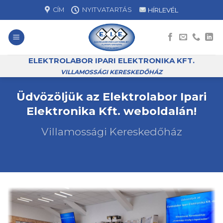
Skip
CÍM
NYITVATARTÁS
HÍRLEVÉL
to
content
ELEKTROLABOR IPARI ELEKTRONIKA KFT.
VILLAMOSSÁGI KERESKEDŐHÁZ
Üdvözöljük az Elektrolabor Ipari
Elektronika Kft. weboldalán!
Villamossági Kereskedőház