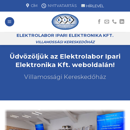
Skip
CÍM
NYITVATARTÁS
HÍRLEVÉL
to
content
ELEKTROLABOR IPARI ELEKTRONIKA KFT.
VILLAMOSSÁGI KERESKEDŐHÁZ
Üdvözöljük az Elektrolabor Ipari
Elektronika Kft. weboldalán!
Villamossági Kereskedőház