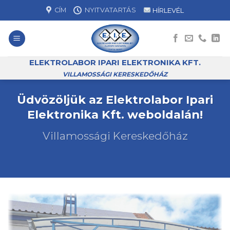
Skip
CÍM
NYITVATARTÁS
HÍRLEVÉL
to
content
ELEKTROLABOR IPARI ELEKTRONIKA KFT.
VILLAMOSSÁGI KERESKEDŐHÁZ
Üdvözöljük az Elektrolabor Ipari
Elektronika Kft. weboldalán!
Villamossági Kereskedőház