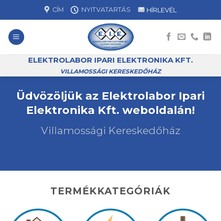
Skip
CÍM
NYITVATARTÁS
HÍRLEVÉL
to
content
ELEKTROLABOR IPARI ELEKTRONIKA KFT.
VILLAMOSSÁGI KERESKEDŐHÁZ
Üdvözöljük az Elektrolabor Ipari
Elektronika Kft. weboldalán!
Villamossági Kereskedőház
TERMÉKKATEGÓRIÁK