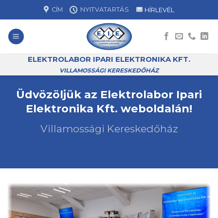
Skip
CÍM
NYITVATARTÁS
HÍRLEVÉL
to
content
ELEKTROLABOR IPARI ELEKTRONIKA KFT.
VILLAMOSSÁGI KERESKEDŐHÁZ
Üdvözöljük az Elektrolabor Ipari
Elektronika Kft. weboldalán!
Villamossági Kereskedőház