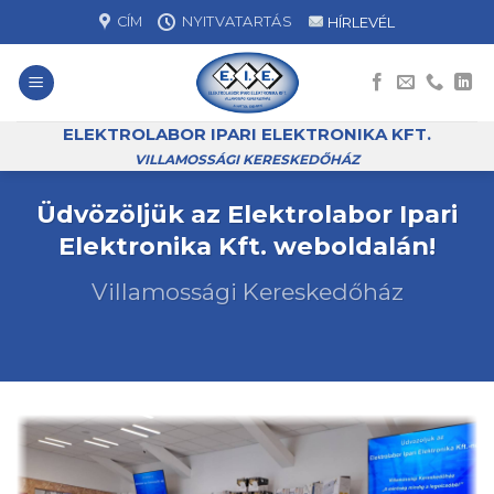
Skip
CÍM
NYITVATARTÁS
HÍRLEVÉL
to
content
ELEKTROLABOR IPARI ELEKTRONIKA KFT.
VILLAMOSSÁGI KERESKEDŐHÁZ
Üdvözöljük az Elektrolabor Ipari
Elektronika Kft. weboldalán!
Villamossági Kereskedőház