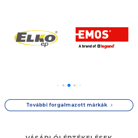
További forgalmazott márkák
VÁSÁRLÓI ÉRTÉKELÉSEK