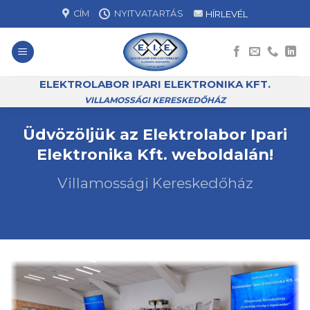
Skip
CÍM
NYITVATARTÁS
HÍRLEVÉL
to
content
ELEKTROLABOR IPARI ELEKTRONIKA KFT.
VILLAMOSSÁGI KERESKEDŐHÁZ
Üdvözöljük az Elektrolabor Ipari
Elektronika Kft. weboldalán!
Villamossági Kereskedőház