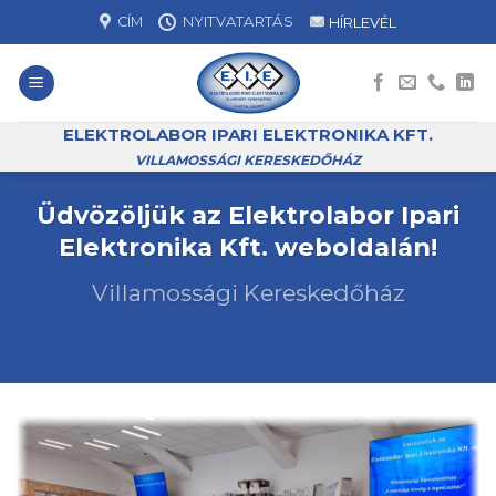
Skip
CÍM
NYITVATARTÁS
HÍRLEVÉL
to
content
ELEKTROLABOR IPARI ELEKTRONIKA KFT.
VILLAMOSSÁGI KERESKEDŐHÁZ
Üdvözöljük az Elektrolabor Ipari
Elektronika Kft. weboldalán!
Villamossági Kereskedőház