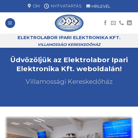
Skip
CÍM
NYITVATARTÁS
HÍRLEVÉL
to
content
ELEKTROLABOR IPARI ELEKTRONIKA KFT.
VILLAMOSSÁGI KERESKEDŐHÁZ
Üdvözöljük az Elektrolabor Ipari
Elektronika Kft. weboldalán!
Villamossági Kereskedőház