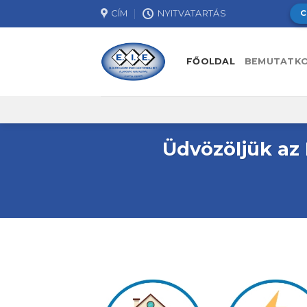
Skip
CÍM
NYITVATARTÁS
C
to
content
FŐOLDAL
BEMUTATK
Üdvözöljük az 