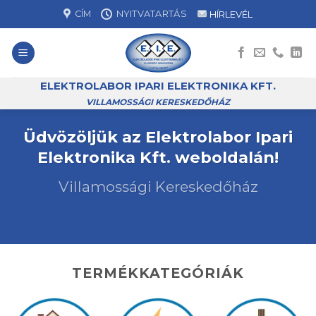
Skip
CÍM
NYITVATARTÁS
HÍRLEVÉL
to
content
ELEKTROLABOR IPARI ELEKTRONIKA KFT.
VILLAMOSSÁGI KERESKEDŐHÁZ
Üdvözöljük az Elektrolabor Ipari
Elektronika Kft. weboldalán!
Villamossági Kereskedőház
TERMÉKKATEGÓRIÁK