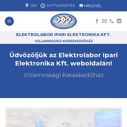
Skip
CÍM
NYITVATARTÁS
HÍRLEVÉL
to
content
ELEKTROLABOR IPARI ELEKTRONIKA KFT.
VILLAMOSSÁGI KERESKEDŐHÁZ
Üdvözöljük az Elektrolabor Ipari
Elektronika Kft. weboldalán!
Villamossági Kereskedőház