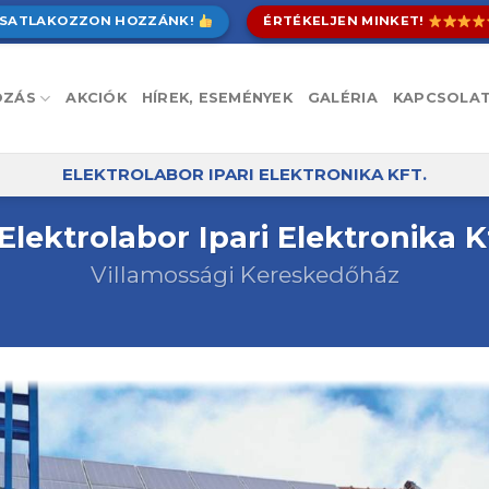
SATLAKOZZON HOZZÁNK!
ÉRTÉKELJEN MINKET!
OZÁS
AKCIÓK
HÍREK, ESEMÉNYEK
GALÉRIA
KAPCSOLA
ELEKTROLABOR IPARI ELEKTRONIKA KFT.
Elektrolabor Ipari Elektronika K
Villamossági Kereskedőház