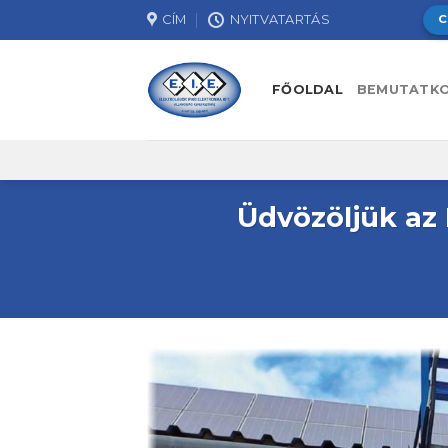
Skip
CÍM
NYITVATARTÁS
C
to
content
FŐOLDAL
BEMUTATK
Üdvözöljük az 