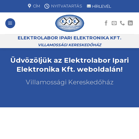
Skip
CÍM
NYITVATARTÁS
HÍRLEVÉL
to
content
ELEKTROLABOR IPARI ELEKTRONIKA KFT.
VILLAMOSSÁGI KERESKEDŐHÁZ
Üdvözöljük az Elektrolabor Ipari
Elektronika Kft. weboldalán!
Villamossági Kereskedőház