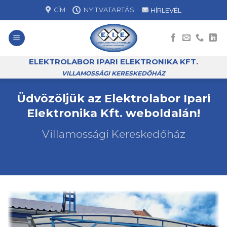
Skip
CÍM
NYITVATARTÁS
HÍRLEVÉL
to
content
ELEKTROLABOR IPARI ELEKTRONIKA KFT.
VILLAMOSSÁGI KERESKEDŐHÁZ
Üdvözöljük az Elektrolabor Ipari
Elektronika Kft. weboldalán!
Villamossági Kereskedőház