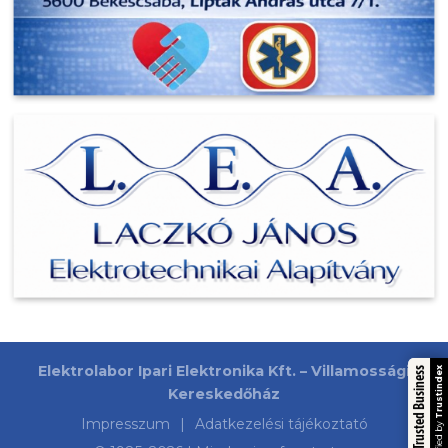
Elektrolabor Ipari Elektronika Kft. – Villamossági
Trustindex
Trusted Business
Kereskedőház
Impresszum
|
Adatkezelési tájékoztató
Verified by